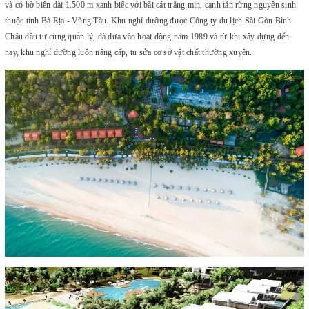
và có bờ biển dài 1.500 m xanh biếc với bãi cát trắng mịn, cạnh tán rừng nguyên sinh
thuộc tỉnh Bà Rịa - Vũng Tàu. Khu nghỉ dưỡng được Công ty du lịch Sài Gòn Bình
Châu đầu tư cùng quản lý, đã đưa vào hoạt động năm 1989 và từ khi xây dựng đến
nay, khu nghỉ dưỡng luôn nâng cấp, tu sửa cơ sở vật chất thường xuyên.