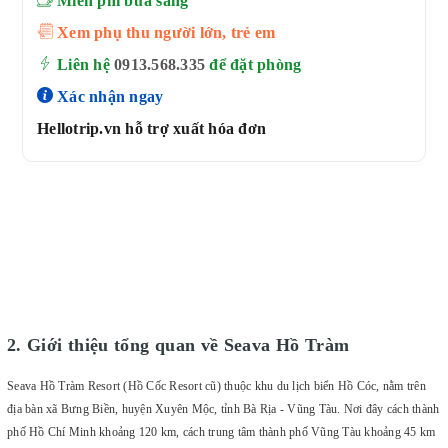
Miễn phí bữa sáng
Xem phụ thu người lớn, trẻ em
Liên hệ
0913.568.33
5
để đặt phòng
Xác nhận ngay
Hellotrip.vn hỗ trợ xuất hóa đơn
2. Giới thiệu tổng quan về Seava Hồ Tràm
Seava Hồ Tràm Resort (Hồ Cốc Resort cũ) thuộc khu du lịch biển Hồ Cóc, nằm trên
địa bàn xã Bưng Biền, huyện Xuyên Mộc, tỉnh Bà Rịa - Vũng Tàu. Nơi đây cách thành
phố Hồ Chí Minh khoảng 120 km, cách trung tâm thành phố Vũng Tàu khoảng 45 km