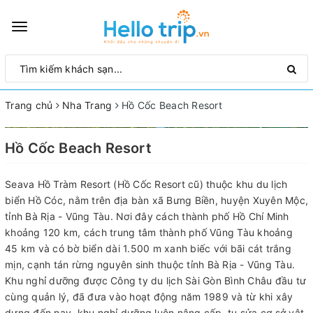
Toggle
navigation
Trang chủ
Nha Trang
Hồ Cốc Beach Resort
Hồ Cốc Beach Resort
Seava Hồ Tràm Resort (Hồ Cốc Resort cũ) thuộc khu du lịch
biển Hồ Cóc, nằm trên địa bàn xã Bưng Biền, huyện Xuyên Mộc,
tỉnh Bà Rịa - Vũng Tàu. Nơi đây cách thành phố Hồ Chí Minh
khoảng 120 km, cách trung tâm thành phố Vũng Tàu khoảng
45 km và có bờ biển dài 1.500 m xanh biếc với bãi cát trắng
mịn, cạnh tán rừng nguyên sinh thuộc tỉnh Bà Rịa - Vũng Tàu.
Khu nghỉ dưỡng được Công ty du lịch Sài Gòn Bình Châu đầu tư
cùng quản lý, đã đưa vào hoạt động năm 1989 và từ khi xây
dựng đến nay, khu nghỉ dưỡng luôn nâng cấp, tu sửa cơ sở vật