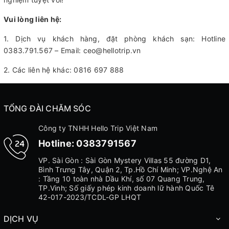
Vui lòng liên hệ:
1. Dịch vụ khách hàng, đặt phòng khách sạn: Hotline
0383.791.567 – Email: ceo@hellotrip.vn
2. Các liên hệ khác: 0816 697 888
TỔNG ĐÀI CHĂM SÓC
Công ty TNHH Hello Trip Việt Nam
Hotline:
0383791567
VP. Sài Gòn : Sài Gòn Mystery Villas 55 đường D1,
Bình Trưng Tây, Quận 2, Tp.Hồ Chí Minh; VP.Nghệ An
: Tầng 10 toàn nhà Dầu Khí, số 07 Quang Trung,
TP.Vinh; Số giấy phép kinh doanh lữ hành Quốc Tê
42-017-2023/TCDL-GP LHQT
DỊCH VỤ