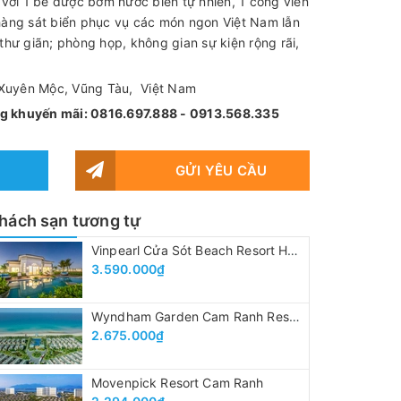
 với 1 bể được bơm nước biển tự nhiên, 1 công viên
hàng sát biển phục vụ các món ngon Việt Nam lẫn
thư giãn; phòng họp, không gian sự kiện rộng rãi,
uyên Mộc, Vũng Tàu, Việt Nam
òng khuyến mãi: 0816.697.888 - 0913.568.335
GỬI YÊU CẦU
hách sạn tương tự
Vinpearl Cửa Sót Beach Resort Hà Tĩnh
3.590.000₫
Wyndham Garden Cam Ranh Resort
2.675.000₫
Movenpick Resort Cam Ranh