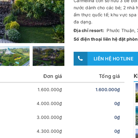
Carmelina còn sở hữu 3 bể bơi
nước dành cho các bé; 2 nhà 
ẩm thực quốc tế; khu vực spa 
đa dạng.
Địa chỉ resort:
Phước Thuận, X
Số điện thoại liên hệ đặt ph
LIÊN HỆ HOTLINE
K
Đơn giá
Tổng giá
1.600.000₫
1.600.000₫
4.000.000₫
0₫
3.000.000₫
0₫
4.300.000₫
0₫