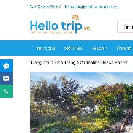
0383791567
sales@vietnamresort.vn
Trang chủ
Giới thiệu
Resort
Thương 
Trang chủ
Nha Trang
Carmelina Beach Resort