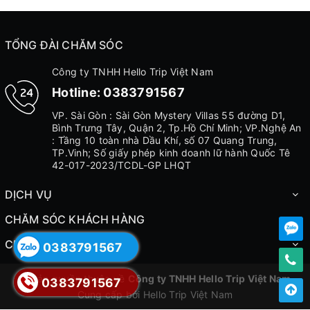
TỔNG ĐÀI CHĂM SÓC
Công ty TNHH Hello Trip Việt Nam
Hotline:
0383791567
VP. Sài Gòn : Sài Gòn Mystery Villas 55 đường D1,
Bình Trưng Tây, Quận 2, Tp.Hồ Chí Minh; VP.Nghệ An
: Tầng 10 toàn nhà Dầu Khí, số 07 Quang Trung,
TP.Vinh; Số giấy phép kinh doanh lữ hành Quốc Tê
42-017-2023/TCDL-GP LHQT
DỊCH VỤ
CHĂM SÓC KHÁCH HÀNG
CHÍNH SÁCH
0383791567
© Bản quyền thuộc về
Công ty TNHH Hello Trip Việt Nam
0383791567
Cung cấp bởi
Hello Trip Việt Nam