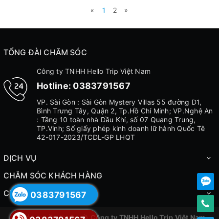
«
1
2
»
TỔNG ĐÀI CHĂM SÓC
Công ty TNHH Hello Trip Việt Nam
Hotline:
0383791567
VP. Sài Gòn : Sài Gòn Mystery Villas 55 đường D1,
Bình Trưng Tây, Quận 2, Tp.Hồ Chí Minh; VP.Nghệ An
: Tầng 10 toàn nhà Dầu Khí, số 07 Quang Trung,
TP.Vinh; Số giấy phép kinh doanh lữ hành Quốc Tê
42-017-2023/TCDL-GP LHQT
DỊCH VỤ
CHĂM SÓC KHÁCH HÀNG
CHÍNH SÁCH
0383791567
© Bản quyền thuộc về
Công ty TNHH Hello Trip Việt Nam