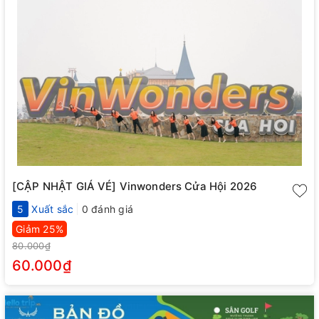
[CẬP NHẬT GIÁ VÉ] Vinwonders Cửa Hội 2026
5
Xuất sắc
0 đánh giá
Giảm 25%
80.000₫
60.000₫